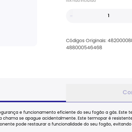
IVA
não
incluído
Códigos Originais: 4820000
488000546468
Co
urança e funcionamento eficiente do seu fogão a gás. Este t
 a chama se apague acidentalmente. Este termopar é resistent
ente pode restaurar a funcionalidade do seu fogão, evitando r