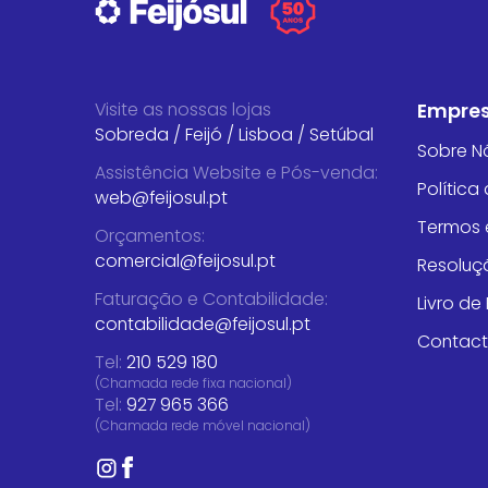
Visite as nossas lojas
Empre
Sobreda
/
Feijó
/
Lisboa
/
Setúbal
Sobre N
Assistência Website e Pós-venda
:
Política
web@feijosul.pt
Termos 
Orçamentos
:
comercial@feijosul.pt
Resoluçã
Faturação e Contabilidade
:
Livro d
contabilidade@feijosul.pt
Contac
Tel:
210 529 180
(Chamada rede fixa nacional)
Tel:
927 965 366
(Chamada rede móvel nacional)