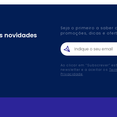
Seja o primeiro a saber
promoções, dicas e ofert
as novidades
Ao clicar em “Subscrever” es
newsletter e a aceitar os
Ter
Privacidade
.