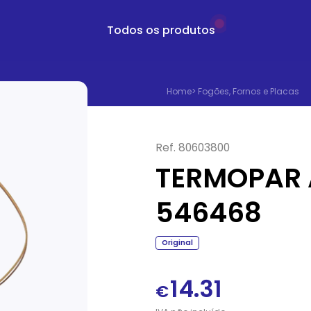
Todos os produtos
Home
>
Fogões, Fornos e Placas
Ref.
80603800
TERMOPAR 
546468
Original
14.31
€