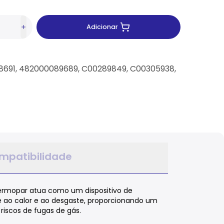
Adicionar
88691, 482000089689, C00289849, C00305938,
mpatibilidade
ermopar atua como um dispositivo de
e ao calor e ao desgaste, proporcionando um
iscos de fugas de gás.