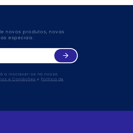
 de novos produtos, novas
as especiais.
tá a inscrever-se na nossa
mos e Condições
e
Política de