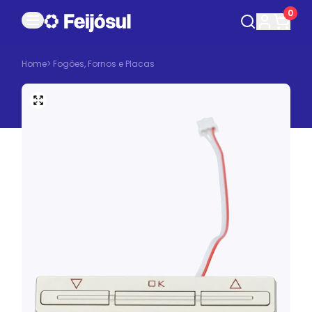
0
Home
>
Fogões, Fornos e Placas