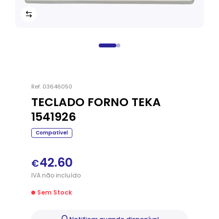
Ref.
03646050
TECLADO FORNO TEKA
1541926
Compatível
42.60
€
IVA
não
incluído
Sem Stock