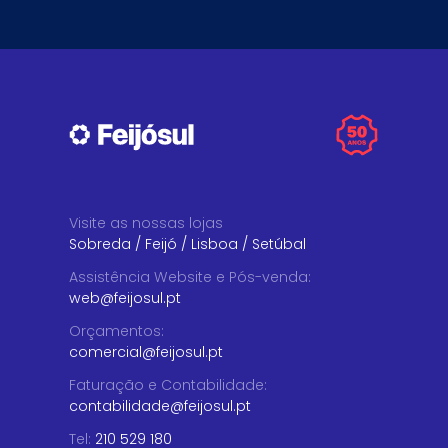
Visite as nossas lojas
Sobreda
/
Feijó
/
Lisboa
/
Setúbal
Assistência Website e Pós-venda
:
web@feijosul.pt
Orçamentos
:
comercial@feijosul.pt
Faturação e Contabilidade
:
contabilidade@feijosul.pt
Tel:
210 529 180