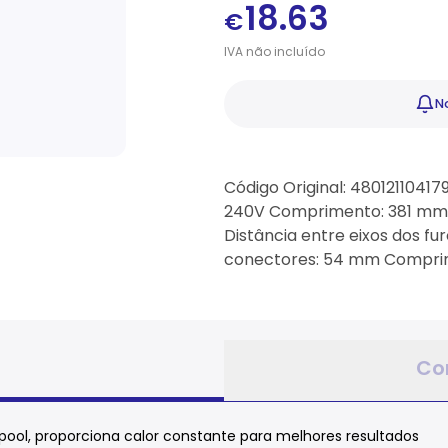
18.63
€
IVA
não
incluído
No
Código Original: 48012110417
240V Comprimento: 381 mm 
Distância entre eixos dos fu
conectores: 54 mm Compri
Co
lpool, proporciona calor constante para melhores resultados