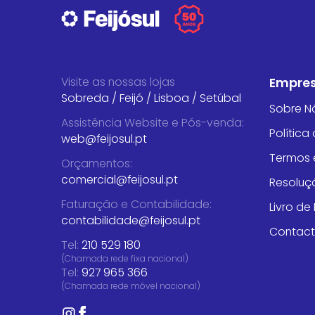
Visite as nossas lojas
Empre
Sobreda
/
Feijó
/
Lisboa
/
Setúbal
Sobre N
Assistência Website e Pós-venda
:
Política
web@feijosul.pt
Termos 
Orçamentos
:
comercial@feijosul.pt
Resoluçã
Faturação e Contabilidade
:
Livro d
contabilidade@feijosul.pt
Contac
Tel:
210 529 180
(Chamada rede fixa nacional)
Tel:
927 965 366
(Chamada rede móvel nacional)