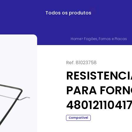
Todos os produtos
Home
>
Fogões, Fornos e Placas
Ref.
81023758
RESISTENCI
PARA FORN
4801211041
Compatível