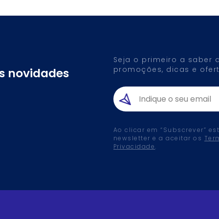
Seja o primeiro a saber
promoções, dicas e ofert
as novidades
Ao clicar em “Subscrever” es
newsletter e a aceitar os
Ter
Privacidade
.