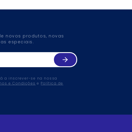
 de novos produtos, novas
as especiais.
tá a inscrever-se na nossa
mos e Condições
e
Política de