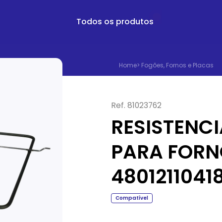
Todos os produtos
Home
>
Fogões, Fornos e Placas
Ref.
81023762
RESISTENCI
PARA FORN
4801211041
Compatível