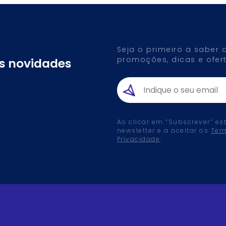
Seja o primeiro a saber
promoções, dicas e ofert
as novidades
Ao clicar em “Subscrever” es
newsletter e a aceitar os
Ter
Privacidade
.