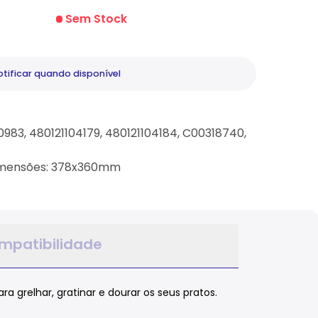
Sem Stock
tificar
quando disponível
983, 480121104179, 480121104184, C00318740,
Dimensões: 378x360mm
mpatibilidade
a grelhar, gratinar e dourar os seus pratos.