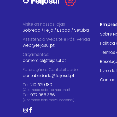
Visite as nossas lojas
Empre
Sobreda
/
Feijó
/
Lisboa
/
Setúbal
Sobre N
Assistência Website e Pós-venda
:
Política
web@feijosul.pt
Termos 
Orçamentos
:
comercial@feijosul.pt
Resoluçã
Faturação e Contabilidade
:
Livro d
contabilidade@feijosul.pt
Contac
Tel:
210 529 180
(Chamada rede fixa nacional)
Tel:
927 965 366
(Chamada rede móvel nacional)