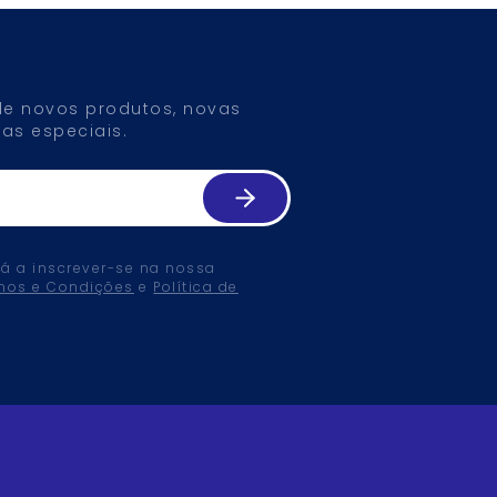
 de novos produtos, novas
as especiais.
tá a inscrever-se na nossa
mos e Condições
e
Política de