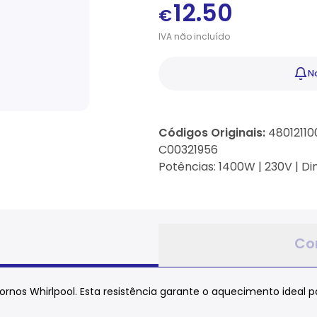
12.50
€
IVA
não
incluído
No
Códigos Originais:
480121100
C00321956
Potências: 1400W | 230V | 
Co
rnos Whirlpool. Esta resistência garante o aquecimento ideal par