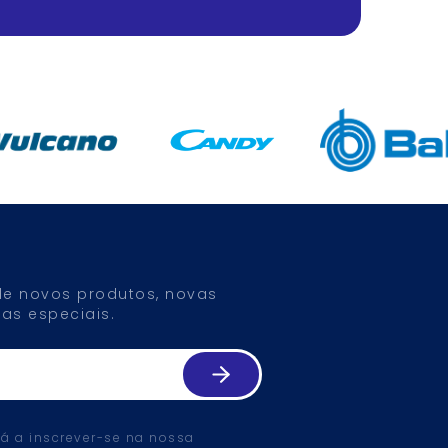
 de novos produtos, novas
as especiais.
tá a inscrever-se na nossa