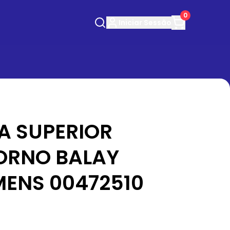
0
Iniciar
Sessão
A SUPERIOR
ORNO BALAY
MENS 00472510