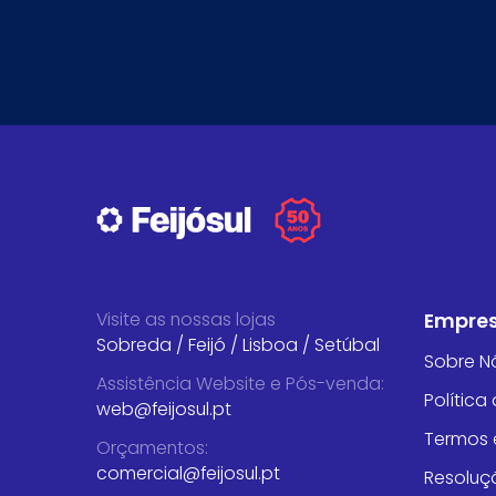
Visite as nossas lojas
Empre
Sobreda
/
Feijó
/
Lisboa
/
Setúbal
Sobre N
Assistência Website e Pós-venda
:
Política
web@feijosul.pt
Termos 
Orçamentos
:
comercial@feijosul.pt
Resoluçã