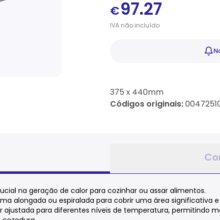
97.27
€
IVA
não
incluído
No
375 x 440mm
Códigos originais:
00472510
Co
cial na geração de calor para cozinhar ou assar alimentos.
a alongada ou espiralada para cobrir uma área significativa e g
r ajustada para diferentes níveis de temperatura, permitindo ma
e cozedura.