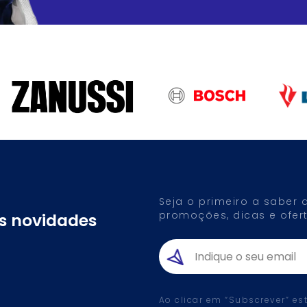
Seja o primeiro a saber
promoções, dicas e ofert
as novidades
Ao clicar em “Subscrever” es