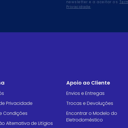
newsletter e a aceitar os
Ter
Privacidade
.
sa
Apoio ao Cliente
ós
Envios e Entregas
 de Privacidade
Trocas e Devoluções
e Condições
Encontrar o Modelo do
Eletrodoméstico
o Alternativa de Litígios