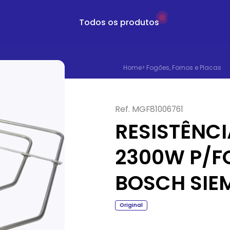
Todos os produtos
Home
>
Fogões, Fornos e Placas
Ref.
MGF81006761
RESISTÊNCI
2300W P/F
BOSCH SIE
Original