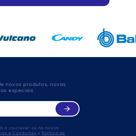
 de novos produtos, novas
as especiais.
tá a inscrever-se na nossa
mos e Condições
e
Política de