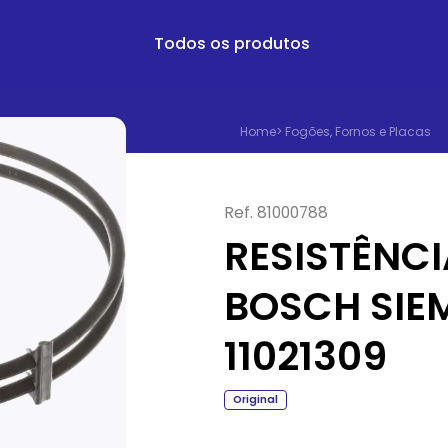
Todos os produtos
Home
>
Fogões, Fornos e Placas
Ref.
81000788
RESISTÊNC
BOSCH SIE
11021309
Original