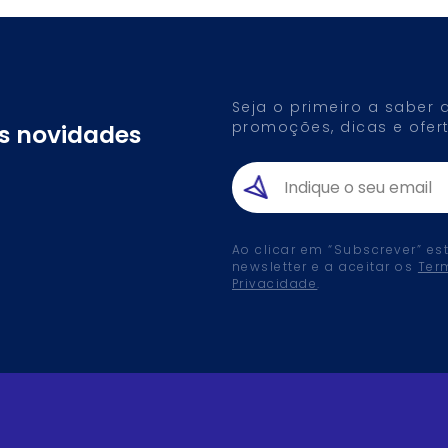
Seja o primeiro a saber
promoções, dicas e ofert
as novidades
Ao clicar em “Subscrever” es
newsletter e a aceitar os
Ter
Privacidade
.