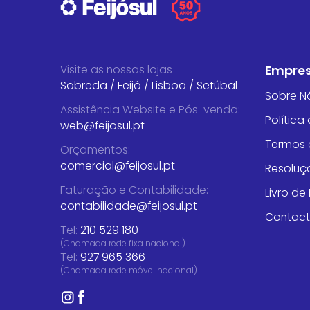
Visite as nossas lojas
Empre
Sobreda
/
Feijó
/
Lisboa
/
Setúbal
Sobre N
Assistência Website e Pós-venda
:
Política
web@feijosul.pt
Termos 
Orçamentos
:
comercial@feijosul.pt
Resoluçã
Faturação e Contabilidade
:
Livro d
contabilidade@feijosul.pt
Contac
Tel:
210 529 180
(Chamada rede fixa nacional)
Tel:
927 965 366
(Chamada rede móvel nacional)