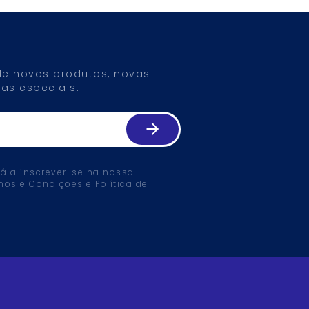
 de novos produtos, novas
as especiais.
tá a inscrever-se na nossa
mos e Condições
e
Política de