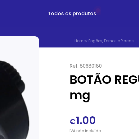
Todos os produtos
Home
>
Fogões, Fornos e Placas
Ref.
80680180
BOTÃO REG
mg
1.00
€
IVA
não
incluído