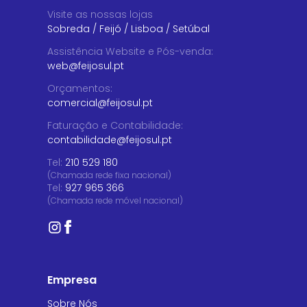
Visite as nossas lojas
Sobreda
/
Feijó
/
Lisboa
/
Setúbal
Assistência Website e Pós-venda
:
web@feijosul.pt
Orçamentos
:
comercial@feijosul.pt
Faturação e Contabilidade
:
contabilidade@feijosul.pt
Tel:
210 529 180
(Chamada rede fixa nacional)
Tel:
927 965 366
(Chamada rede móvel nacional)
Empresa
Sobre Nós