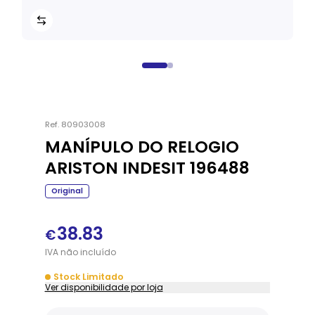
Ref.
80903008
MANÍPULO DO RELOGIO
ARISTON INDESIT 196488
Original
38.83
€
IVA
não
incluído
Stock Limitado
Ver disponibilidade por loja