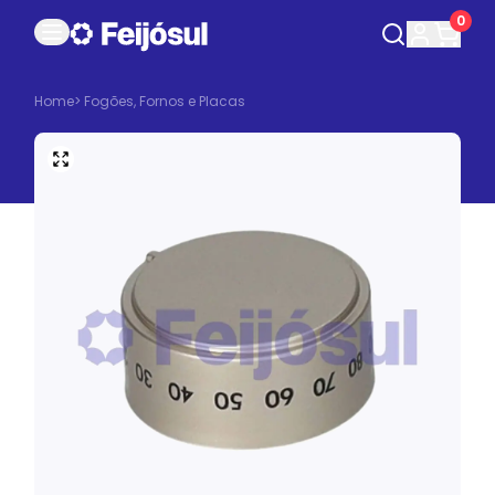
0
Home
>
Fogões, Fornos e Placas