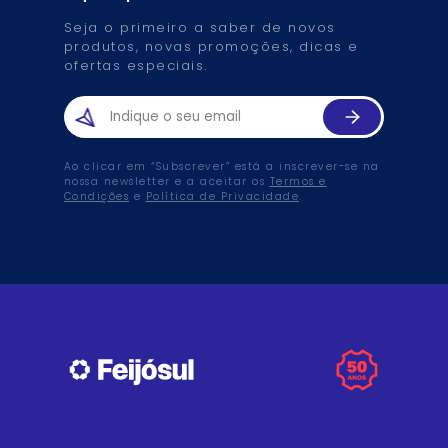
Seja o primeiro a saber de novos
produtos, novas promoções, dicas e
ofertas especiais.
Ao clicar em “Subscrever” está a inscrever-se na
nossa newsletter e a aceitar os
Termos e
Condições
e
Política de Privacidade
.