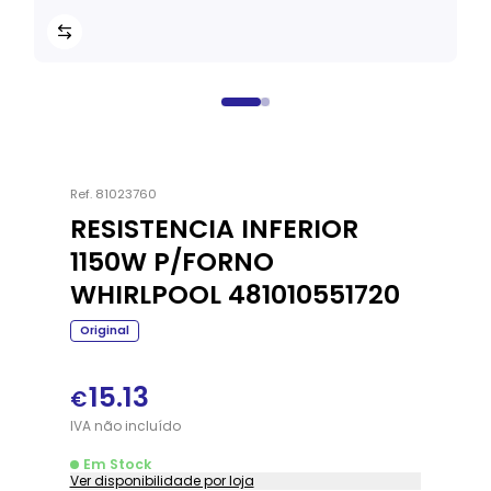
Ref.
81023760
RESISTENCIA INFERIOR
1150W P/FORNO
WHIRLPOOL 481010551720
Original
15.13
€
IVA
não
incluído
Em Stock
Ver disponibilidade por loja