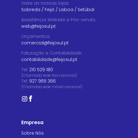
Visite as nossas lojas
Sobreda
/
Feijó
/
Lisboa
/
Setúbal
Assistência Website e Pós-venda
:
web@feijosul.pt
Orçamentos
:
comercial@feijosul.pt
Faturação e Contabilidade
:
contabilidade@feijosul.pt
Tel:
210 529 180
(Chamada rede fixa nacional)
Tel:
927 965 366
(Chamada rede móvel nacional)
Empresa
Sobre Nós