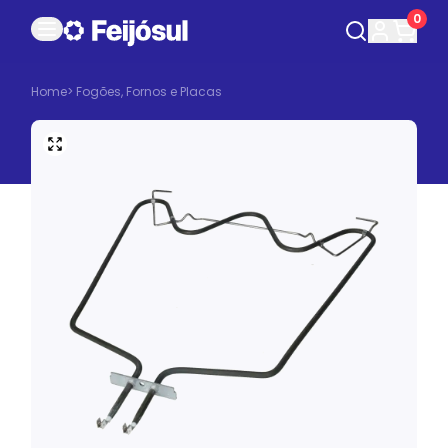
0
Home
>
Fogões, Fornos e Placas