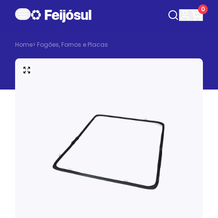
0
Home
>
Fogões, Fornos e Placas