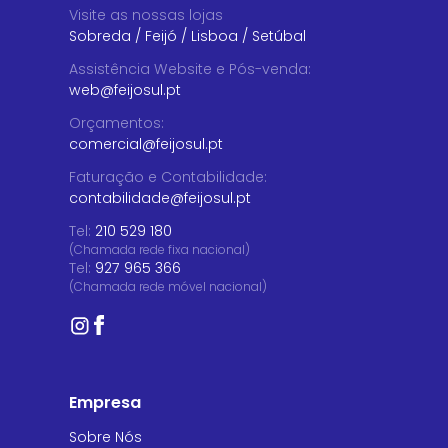
Visite as nossas lojas
Sobreda
/
Feijó
/
Lisboa
/
Setúbal
Assistência Website e Pós-venda
:
web@feijosul.pt
Orçamentos
:
comercial@feijosul.pt
Faturação e Contabilidade
:
contabilidade@feijosul.pt
Tel:
210 529 180
(Chamada rede fixa nacional)
Tel:
927 965 366
(Chamada rede móvel nacional)
Empresa
Sobre Nós