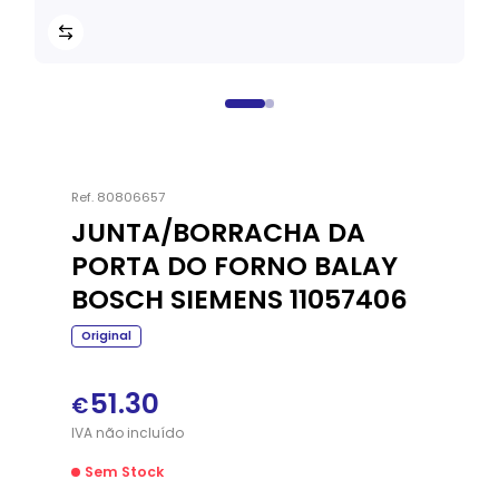
Ref.
80806657
JUNTA/BORRACHA DA
PORTA DO FORNO BALAY
BOSCH SIEMENS 11057406
Original
51.30
€
IVA
não
incluído
Sem Stock