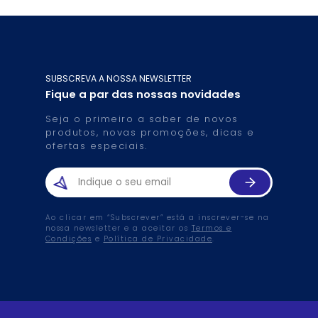
SUBSCREVA A NOSSA NEWSLETTER
Fique a par das nossas novidades
Seja o primeiro a saber de novos
produtos, novas promoções, dicas e
ofertas especiais.
Ao clicar em “Subscrever” está a inscrever-se na
nossa newsletter e a aceitar os
Termos e
Condições
e
Política de Privacidade
.