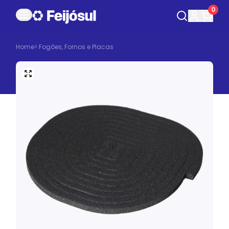
0
Home
>
Fogões, Fornos e Placas