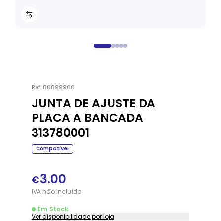
Ref.
80899900
JUNTA DE AJUSTE DA
PLACA A BANCADA
313780001
Compatível
3.00
€
IVA
não
incluído
Em Stock
Ver disponibilidade por loja