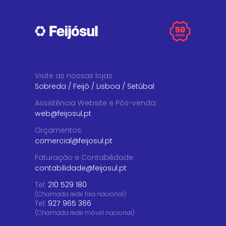
Visite as nossas lojas
Sobreda
/
Feijó
/
Lisboa
/
Setúbal
Assistência Website e Pós-venda
:
web@feijosul.pt
Orçamentos
:
comercial@feijosul.pt
Faturação e Contabilidade
:
contabilidade@feijosul.pt
Tel:
210 529 180
(Chamada rede fixa nacional)
Tel:
927 965 366
(Chamada rede móvel nacional)