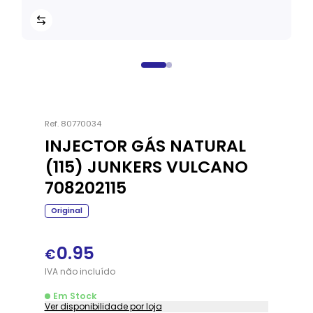
Ref.
80770034
INJECTOR GÁS NATURAL
(115) JUNKERS VULCANO
708202115
Original
0.95
€
IVA
não
incluído
Em Stock
Ver disponibilidade por loja