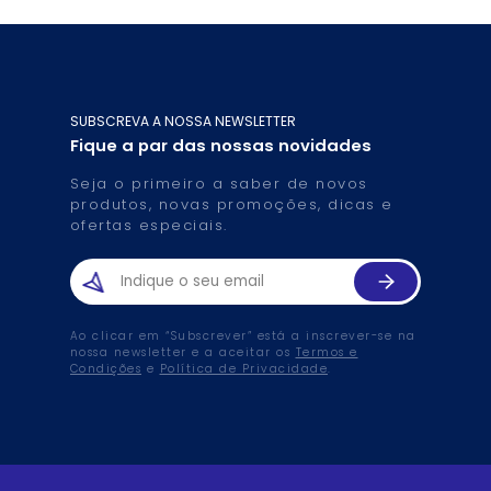
SUBSCREVA A NOSSA NEWSLETTER
Fique a par das nossas novidades
Seja o primeiro a saber de novos
produtos, novas promoções, dicas e
ofertas especiais.
Ao clicar em “Subscrever” está a inscrever-se na
nossa newsletter e a aceitar os
Termos e
Condições
e
Política de Privacidade
.