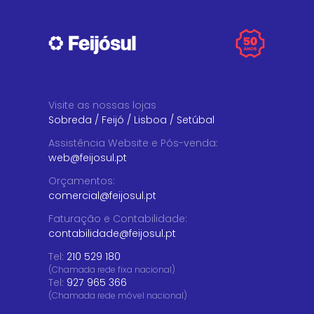
Visite as nossas lojas
Sobreda
/
Feijó
/
Lisboa
/
Setúbal
Assistência Website e Pós-venda
:
web@feijosul.pt
Orçamentos
:
comercial@feijosul.pt
Faturação e Contabilidade
:
contabilidade@feijosul.pt
Tel:
210 529 180
(Chamada rede fixa nacional)
Tel:
927 965 366
(Chamada rede móvel nacional)