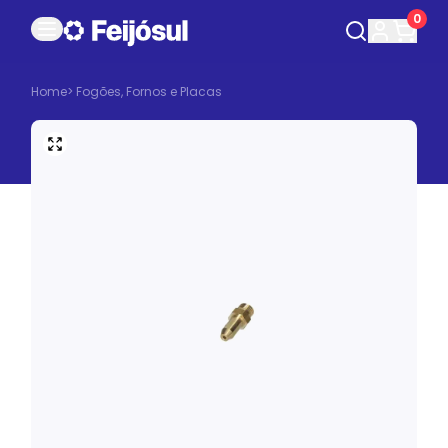
0
Home
>
Fogões, Fornos e Placas