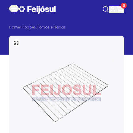
0
Home
>
Fogões, Fornos e Placas