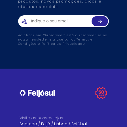
produtos, novas promoções, dicas e
ofertas especiais.
Ao clicar em “Subscrever” está a inscrever-se na
nossa newsletter e a aceitar os
Termos e
Condições
e
Política de Privacidade
.
Visite as nossas lojas
Sobreda
/
Feijó
/
Lisboa
/
Setúbal