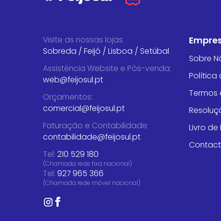
Visite as nossas lojas
Empre
Sobreda
/
Feijó
/
Lisboa
/
Setúbal
Sobre N
Assistência Website e Pós-venda
:
Política
web@feijosul.pt
Termos 
Orçamentos
:
comercial@feijosul.pt
Resoluçã
Faturação e Contabilidade
:
Livro d
contabilidade@feijosul.pt
Contac
Tel:
210 529 180
(Chamada rede fixa nacional)
Tel:
927 965 366
(Chamada rede móvel nacional)