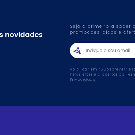
Seja o primeiro a saber
promoções, dicas e ofert
as novidades
Ao clicar em “Subscrever” es
newsletter e a aceitar os
Ter
Privacidade
.