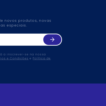
 de novos produtos, novas
as especiais.
tá a inscrever-se na nossa
mos e Condições
e
Política de