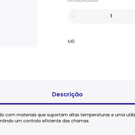
IVA
não
incluído
M6
Descrição
do com materiais que suportam altas temperaturas e uma util
tindo um controlo eficiente das chamas.