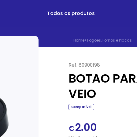
Todos os produtos
Home
>
Fogões, Fornos e Placas
Ref.
80900198
BOTAO PAR
VEIO
Compatível
2.00
€