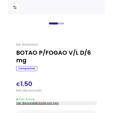
Ref.
80900002
BOTAO P/FOGAO V/L D/6
mg
Compatível
1.50
€
IVA
não
incluído
Em Stock
Ver disponibilidade por loja