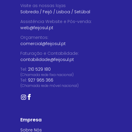
Visite as nossas lojas
Sobreda
/
Feijó
/
Lisboa
/
Setúbal
Assistência Website e Pós-venda
:
web@feijosul.pt
Orçamentos
:
comercial@feijosul.pt
Faturação e Contabilidade
:
contabilidade@feijosul.pt
Tel:
210 529 180
(Chamada rede fixa nacional)
Tel:
927 965 366
(Chamada rede móvel nacional)
Empresa
Sobre Nós