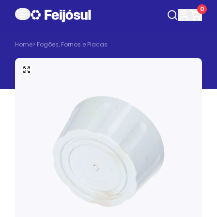
0
Home
>
Fogões, Fornos e Placas