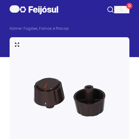
0
Home
>
Fogões, Fornos e Placas