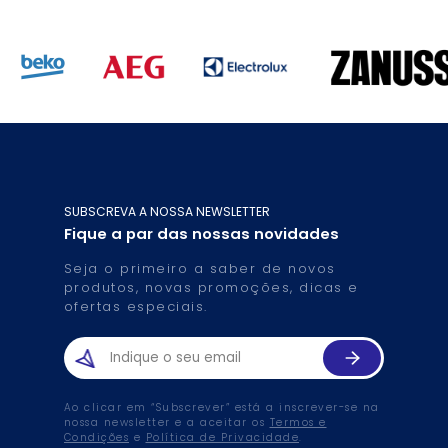
SUBSCREVA A NOSSA NEWSLETTER
Fique a par das nossas novidades
Seja o primeiro a saber de novos
produtos, novas promoções, dicas e
ofertas especiais.
Ao clicar em “Subscrever” está a inscrever-se na
nossa newsletter e a aceitar os
Termos e
Condições
e
Política de Privacidade
.