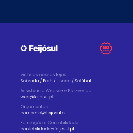
Visite as nossas lojas
Sobreda
/
Feijó
/
Lisboa
/
Setúbal
Assistência Website e Pós-venda
:
web@feijosul.pt
Orçamentos
:
comercial@feijosul.pt
Faturação e Contabilidade
:
contabilidade@feijosul.pt