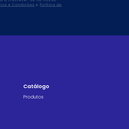
tá a inscrever-se na nossa
mos e Condições
e
Política de
Catálogo
Produtos