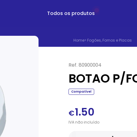
Todos os produtos
Home
>
Fogões, Fornos e Placas
Ref.
80900004
BOTAO P/F
Compatível
1.50
€
IVA
não
incluído