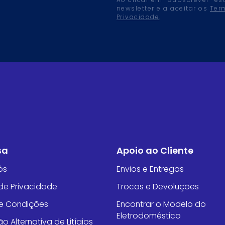
Ao clicar em “Subscrever” es
newsletter e a aceitar os
Ter
Privacidade
.
sa
Apoio ao Cliente
ós
Envios e Entregas
 de Privacidade
Trocas e Devoluções
e Condições
Encontrar o Modelo do
Eletrodoméstico
o Alternativa de Litígios