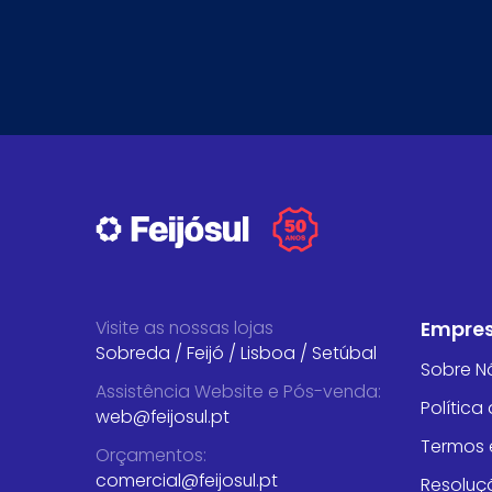
Visite as nossas lojas
Empre
Sobreda
/
Feijó
/
Lisboa
/
Setúbal
Sobre N
Assistência Website e Pós-venda
:
Política
web@feijosul.pt
Termos 
Orçamentos
:
comercial@feijosul.pt
Resoluçã