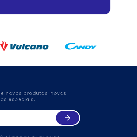
 de novos produtos, novas
as especiais.