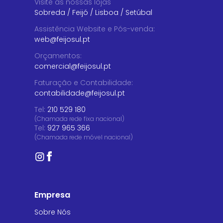
Visite as nossas lojas
Sobreda
/
Feijó
/
Lisboa
/
Setúbal
Assistência Website e Pós-venda
:
web@feijosul.pt
Orçamentos
:
comercial@feijosul.pt
Faturação e Contabilidade
:
contabilidade@feijosul.pt
Tel:
210 529 180
(Chamada rede fixa nacional)
Tel:
927 965 366
(Chamada rede móvel nacional)
Empresa
Sobre Nós