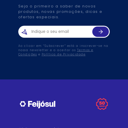
Seja o primeiro a saber de novos
produtos, novas promoções, dicas e
ofertas especiais.
Ao clicar em “Subscrever” está a inscrever-se na
nossa newsletter e a aceitar os
Termos e
Condições
e
Política de Privacidade
.