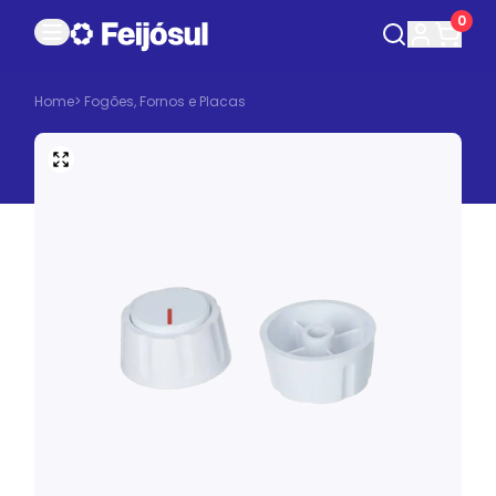
0
Home
>
Fogões, Fornos e Placas