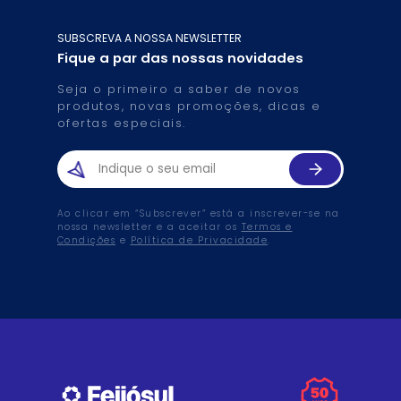
SUBSCREVA A NOSSA NEWSLETTER
Fique a par das nossas novidades
Seja o primeiro a saber de novos
produtos, novas promoções, dicas e
ofertas especiais.
Ao clicar em “Subscrever” está a inscrever-se na
nossa newsletter e a aceitar os
Termos e
Condições
e
Política de Privacidade
.