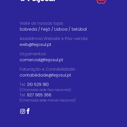
Visite as nossas lojas
Sobreda
/
Feijó
/
Lisboa
/
Setúbal
Assistência Website e Pós-venda
:
web@feijosul.pt
Orçamentos
:
comercial@feijosul.pt
Faturação e Contabilidade
:
contabilidade@feijosul.pt
Tel:
210 529 180
(Chamada rede fixa nacional)
Tel:
927 965 366
(Chamada rede móvel nacional)