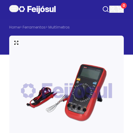
0
Home
>
Ferramentas
>
Multímetros