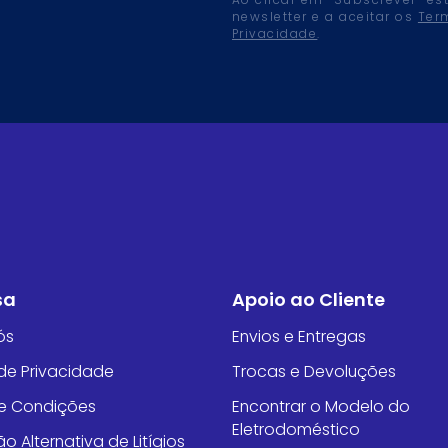
Ao clicar em “Subscrever” es
newsletter e a aceitar os
Ter
Privacidade
.
sa
Apoio ao Cliente
ós
Envios e Entregas
 de Privacidade
Trocas e Devoluções
e Condições
Encontrar o Modelo do
Eletrodoméstico
o Alternativa de Litígios