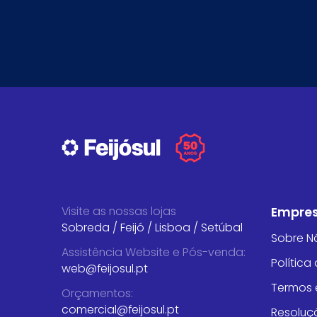
Visite as nossas lojas
Empre
Sobreda
/
Feijó
/
Lisboa
/
Setúbal
Sobre N
Assistência Website e Pós-venda
:
Política
web@feijosul.pt
Termos 
Orçamentos
:
comercial@feijosul.pt
Resoluçã