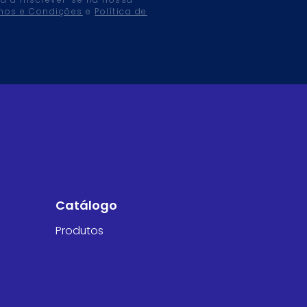
tá a inscrever-se na nossa
mos e Condições
e
Política de
Catálogo
Produtos