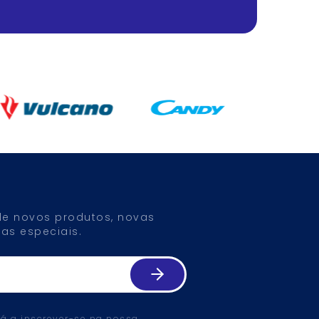
 de novos produtos, novas
as especiais.