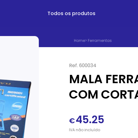
Todos os produtos
Home
>
Ferramentas
Ref.
600034
MALA FERR
COM CORTA
45.25
€
IVA
não
incluído