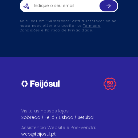
Ao clicar em “Subscrever” está a inscrever-se na
nossa newsletter e a aceitar os
Termos e
Condições
e
Política de Privacidade
.
Visite as nossas lojas
Sobreda
/
Feijó
/
Lisboa
/
Setúbal
Assistência Website e Pós-venda
:
web@feijosul.pt