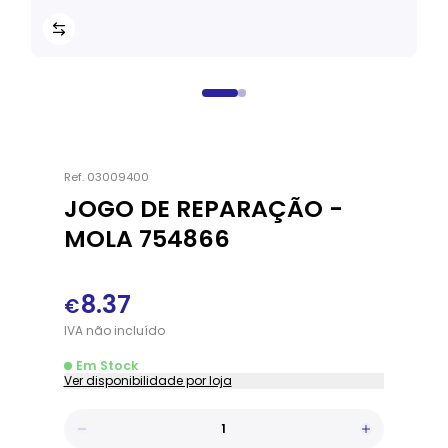
Ref.
03009400
JOGO DE REPARAÇÃO -
MOLA 754866
8.37
€
IVA
não
incluído
Em Stock
Ver disponibilidade por loja