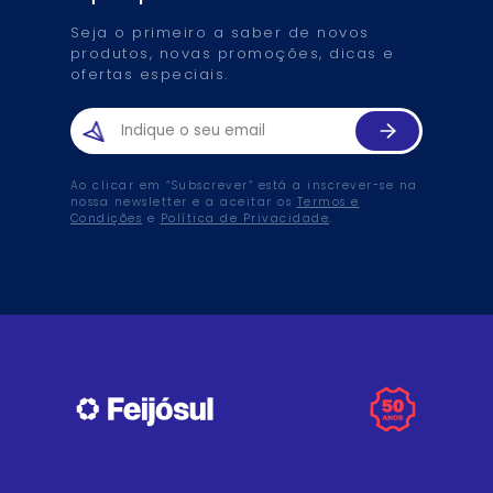
Seja o primeiro a saber de novos
produtos, novas promoções, dicas e
ofertas especiais.
Ao clicar em “Subscrever” está a inscrever-se na
nossa newsletter e a aceitar os
Termos e
Condições
e
Política de Privacidade
.