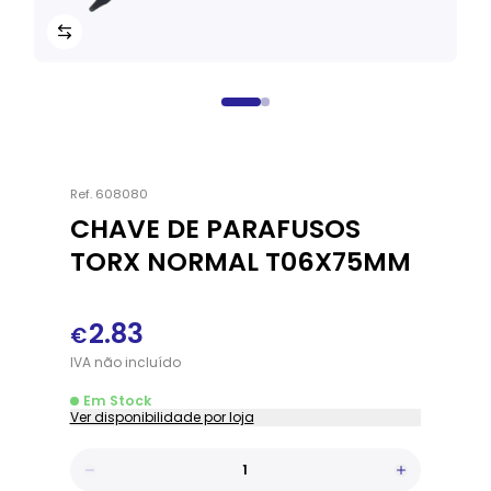
Ref.
608080
CHAVE DE PARAFUSOS
TORX NORMAL T06X75MM
2.83
€
IVA
não
incluído
Em Stock
Ver disponibilidade por loja