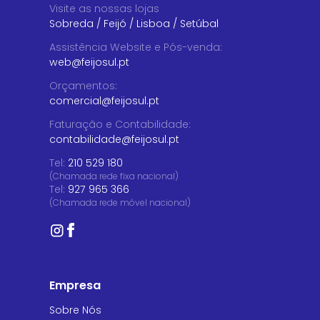
Visite as nossas lojas
Sobreda
/
Feijó
/
Lisboa
/
Setúbal
Assistência Website e Pós-venda
:
web@feijosul.pt
Orçamentos
:
comercial@feijosul.pt
Faturação e Contabilidade
:
contabilidade@feijosul.pt
Tel:
210 529 180
(Chamada rede fixa nacional)
Tel:
927 965 366
(Chamada rede móvel nacional)
Empresa
Sobre Nós