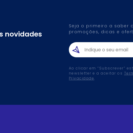
Seja o primeiro a saber
promoções, dicas e ofert
as novidades
Ao clicar em “Subscrever” es
newsletter e a aceitar os
Ter
Privacidade
.