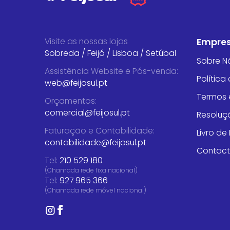
Visite as nossas lojas
Empre
Sobreda
/
Feijó
/
Lisboa
/
Setúbal
Sobre N
Assistência Website e Pós-venda
:
Política
web@feijosul.pt
Termos 
Orçamentos
:
comercial@feijosul.pt
Resoluçã
Faturação e Contabilidade
:
Livro d
contabilidade@feijosul.pt
Contac
Tel:
210 529 180
(Chamada rede fixa nacional)
Tel:
927 965 366
(Chamada rede móvel nacional)