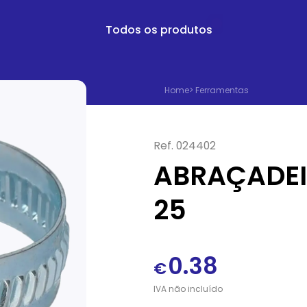
Todos os produtos
Home
>
Ferramentas
Ref.
024402
ABRAÇADEI
25
0.38
€
IVA
não
incluído