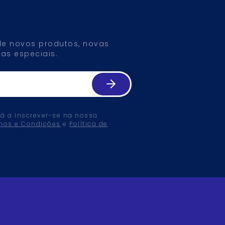
 de novos produtos, novas
as especiais.
tá a inscrever-se na nossa
mos e Condições
e
Política de