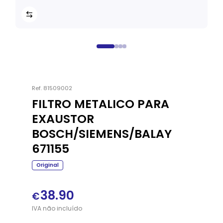
Ref.
81509002
FILTRO METALICO PARA
EXAUSTOR
BOSCH/SIEMENS/BALAY
671155
Original
38.90
€
IVA
não
incluído