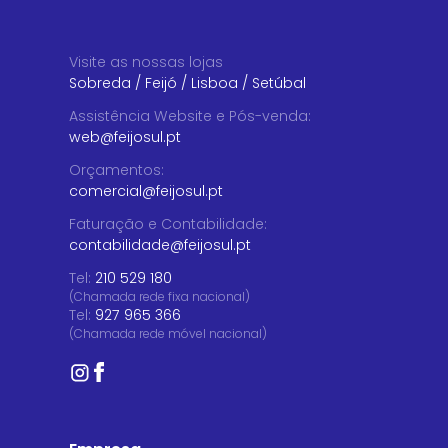
Visite as nossas lojas
Sobreda
/
Feijó
/
Lisboa
/
Setúbal
Assistência Website e Pós-venda
:
web@feijosul.pt
Orçamentos
:
comercial@feijosul.pt
Faturação e Contabilidade
:
contabilidade@feijosul.pt
Tel:
210 529 180
(Chamada rede fixa nacional)
Tel:
927 965 366
(Chamada rede móvel nacional)