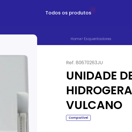
Todos os produtos
Home
>
Esquentadores
Ref.
80670263JU
UNIDADE D
HIDROGERA
VULCANO
Compatível