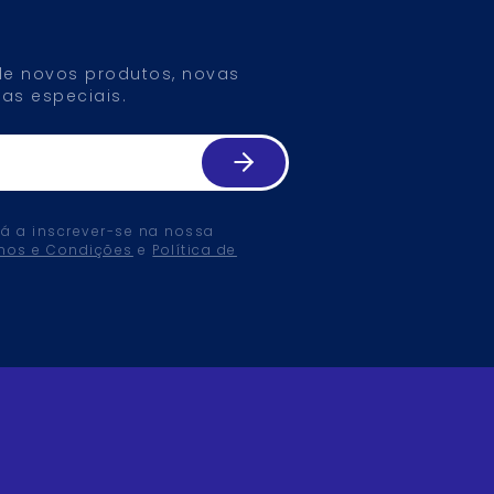
 de novos produtos, novas
as especiais.
tá a inscrever-se na nossa
mos e Condições
e
Política de