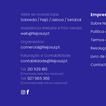
Visite as nossas lojas
Empre
Sobreda
/
Feijó
/
Lisboa
/
Setúbal
Sobre N
Assistência Website e Pós-venda
:
Política
web@feijosul.pt
Termos 
Orçamentos
:
comercial@feijosul.pt
Resoluçã
Faturação e Contabilidade
:
Livro d
contabilidade@feijosul.pt
Contac
Tel:
210 529 180
(Chamada rede fixa nacional)
Tel:
927 965 366
(Chamada rede móvel nacional)