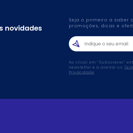
Seja o primeiro a saber
promoções, dicas e ofert
as novidades
Ao clicar em “Subscrever” es
newsletter e a aceitar os
Ter
Privacidade
.