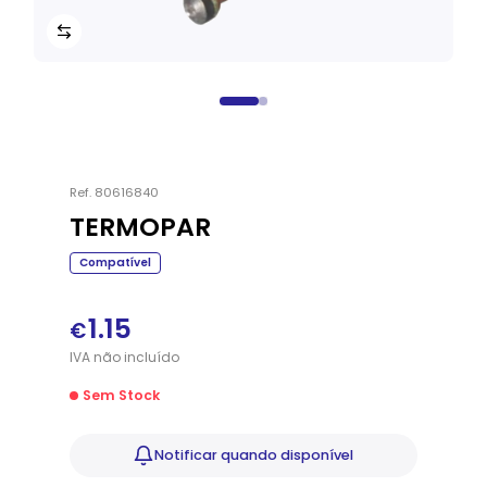
Ref.
80616840
TERMOPAR
Compatível
1.15
€
IVA
não
incluído
Sem Stock
Notificar
quando disponível