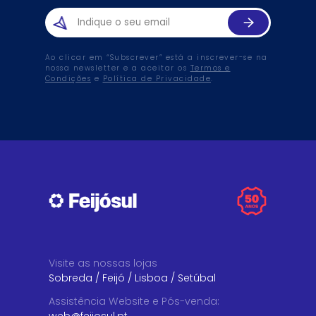
Ao clicar em “Subscrever” está a inscrever-se na
nossa newsletter e a aceitar os
Termos e
Condições
e
Política de Privacidade
.
Visite as nossas lojas
Sobreda
/
Feijó
/
Lisboa
/
Setúbal
Assistência Website e Pós-venda
: