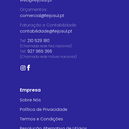
web@feijosul.pt
Orçamentos
:
comercial@feijosul.pt
Faturação e Contabilidade
:
contabilidade@feijosul.pt
Tel:
210 529 180
(Chamada rede fixa nacional)
Tel:
927 965 366
(Chamada rede móvel nacional)
Empresa
Sobre Nós
Política de Privacidade
Termos e Condições
Resolução Alternativa de Litígios