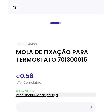
Ref.
80670469
MOLA DE FIXAÇÃO PARA
TERMOSTATO 701300015
0.58
€
IVA
não
incluído
Em Stock
Ver disponibilidade por loja