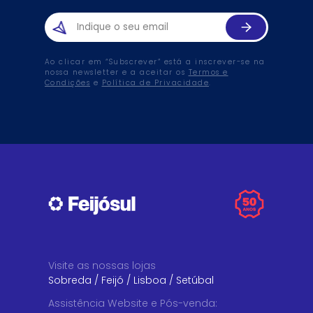
Ao clicar em “Subscrever” está a inscrever-se na
nossa newsletter e a aceitar os
Termos e
Condições
e
Política de Privacidade
.
Visite as nossas lojas
Sobreda
/
Feijó
/
Lisboa
/
Setúbal
Assistência Website e Pós-venda
: