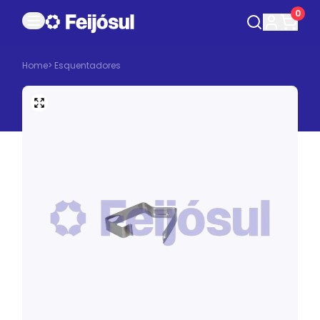
0
Home
>
Esquentadores