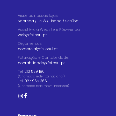
Visite as nossas lojas
Sobreda
/
Feijó
/
Lisboa
/
Setúbal
Assistência Website e Pós-venda
:
web@feijosul.pt
Orçamentos
:
comercial@feijosul.pt
Faturação e Contabilidade
:
contabilidade@feijosul.pt
Tel:
210 529 180
(Chamada rede fixa nacional)
Tel:
927 965 366
(Chamada rede móvel nacional)
Empresa