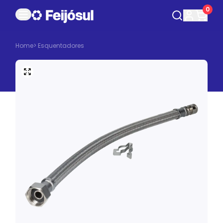
0
Home
>
Esquentadores