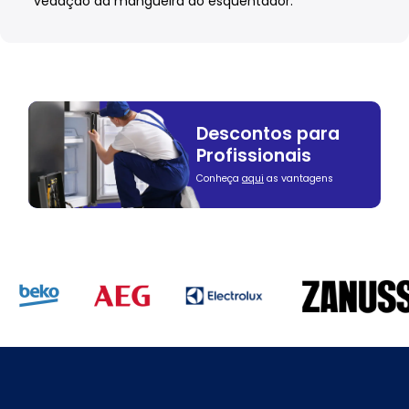
vedação da mangueira do esquentador.
Descontos para
Profissionais
Conheça
aqui
as vantagens