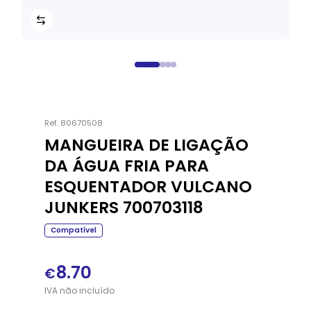
Ref.
80670508
MANGUEIRA DE LIGAÇÃO
DA ÁGUA FRIA PARA
ESQUENTADOR VULCANO
JUNKERS 700703118
Compatível
8.70
€
IVA
não
incluído