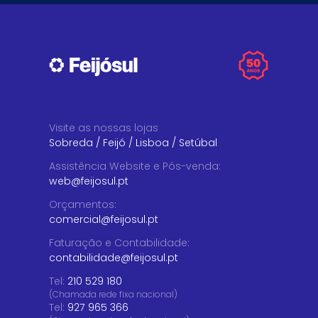
Visite as nossas lojas
Sobreda
/
Feijó
/
Lisboa
/
Setúbal
Assistência Website e Pós-venda
:
web@feijosul.pt
Orçamentos
:
comercial@feijosul.pt
Faturação e Contabilidade
:
contabilidade@feijosul.pt
Tel:
210 529 180
(Chamada rede fixa nacional)
Tel:
927 965 366