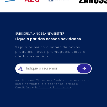
SUBSCREVA A NOSSA NEWSLETTER
Fique a par das nossas novidades
Seja o primeiro a saber de novos
produtos, novas promoções, dicas e
ofertas especiais.
Ao clicar em “Subscrever” está a inscrever-se na
nossa newsletter e a aceitar os
Termos e
Condições
e
Política de Privacidade
.