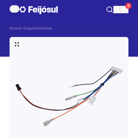
0
Home
>
Esquentadores