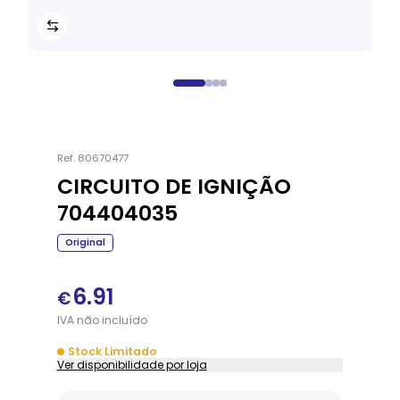
Ref.
80670477
CIRCUITO DE IGNIÇÃO
704404035
Original
6.91
€
IVA
não
incluído
Stock Limitado
Ver disponibilidade por loja