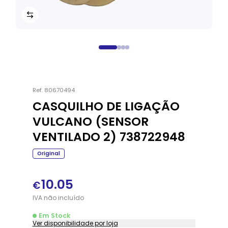
Ref.
80670494
CASQUILHO DE LIGAÇÃO
VULCANO (SENSOR
VENTILADO 2) 738722948
Original
10.05
€
IVA
não
incluído
Em Stock
Ver disponibilidade por loja