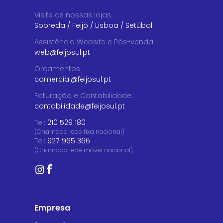
Visite as nossas lojas
Sobreda
/
Feijó
/
Lisboa
/
Setúbal
Assistência Website e Pós-venda
:
web@feijosul.pt
Orçamentos
:
comercial@feijosul.pt
Faturação e Contabilidade
:
contabilidade@feijosul.pt
Tel:
210 529 180
(Chamada rede fixa nacional)
Tel:
927 965 366
(Chamada rede móvel nacional)
Empresa