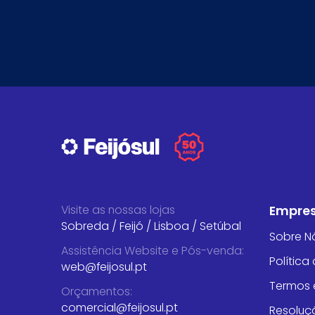
Visite as nossas lojas
Empre
Sobreda
/
Feijó
/
Lisboa
/
Setúbal
Sobre N
Assistência Website e Pós-venda
:
Política
web@feijosul.pt
Termos 
Orçamentos
:
comercial@feijosul.pt
Resoluçã