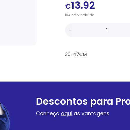
13.92
€
IVA
não
incluído
30-47CM
Descontos para Pro
Conheça
aqui
as vantagens