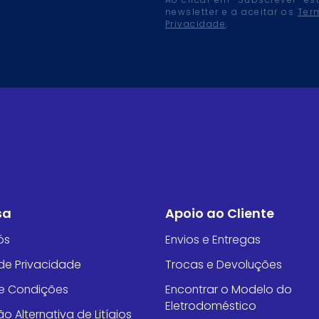
Ao clicar em “Subscrever” es
newsletter e a aceitar os
Ter
Privacidade
.
sa
Apoio ao Cliente
ós
Envios e Entregas
 de Privacidade
Trocas e Devoluções
e Condições
Encontrar o Modelo do
Eletrodoméstico
o Alternativa de Litígios