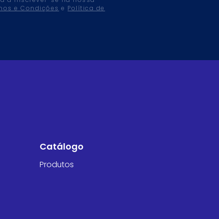
tá a inscrever-se na nossa
mos e Condições
e
Política de
Catálogo
Produtos