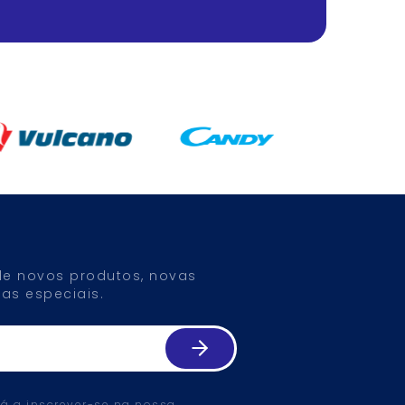
 de novos produtos, novas
as especiais.