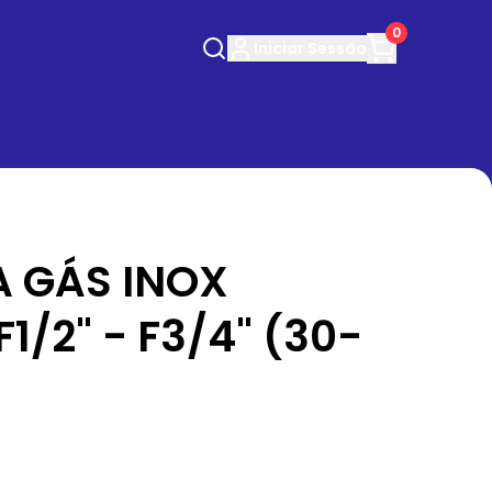
0
Iniciar
Sessão
A GÁS INOX
1/2" - F3/4" (30-