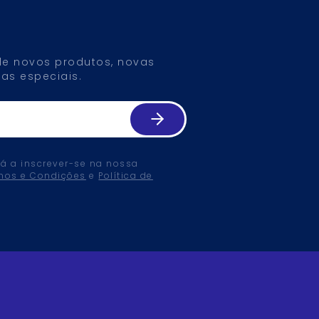
 de novos produtos, novas
as especiais.
tá a inscrever-se na nossa
mos e Condições
e
Política de