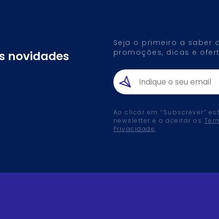
Seja o primeiro a saber
promoções, dicas e ofert
as novidades
Ao clicar em “Subscrever” es
newsletter e a aceitar os
Ter
Privacidade
.