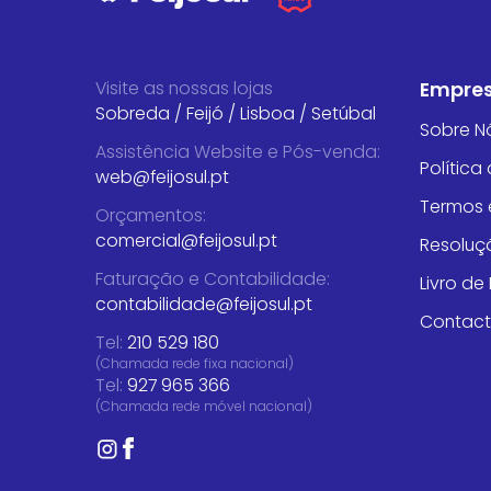
Visite as nossas lojas
Empre
Sobreda
/
Feijó
/
Lisboa
/
Setúbal
Sobre N
Assistência Website e Pós-venda
:
Política
web@feijosul.pt
Termos 
Orçamentos
:
comercial@feijosul.pt
Resoluçã
Faturação e Contabilidade
:
Livro d
contabilidade@feijosul.pt
Contac
Tel:
210 529 180
(Chamada rede fixa nacional)
Tel:
927 965 366
(Chamada rede móvel nacional)