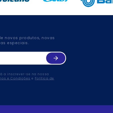
 de novos produtos, novas
as especiais.
tá a inscrever-se na nossa
mos e Condições
e
Política de