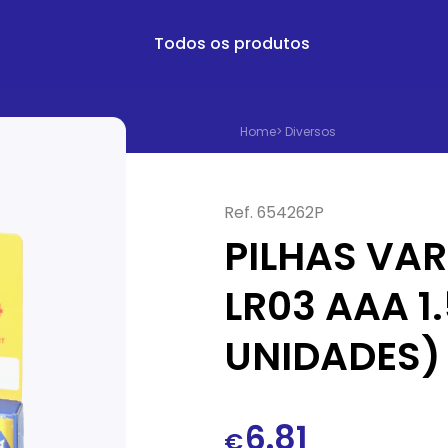
Todos os produtos
Home
>
Diversos
Ref.
654262P
PILHAS VA
LR03 AAA 1
UNIDADES)
6.81
€