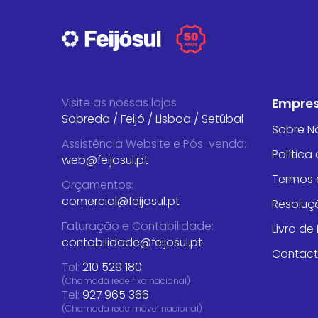
Visite as nossas lojas
Empre
Sobreda
/
Feijó
/
Lisboa
/
Setúbal
Sobre N
Assistência Website e Pós-venda
:
Política
web@feijosul.pt
Termos 
Orçamentos
:
comercial@feijosul.pt
Resoluçã
Faturação e Contabilidade
:
Livro d
contabilidade@feijosul.pt
Contac
Tel:
210 529 180
(Chamada rede fixa nacional)
Tel:
927 965 366
(Chamada rede móvel nacional)