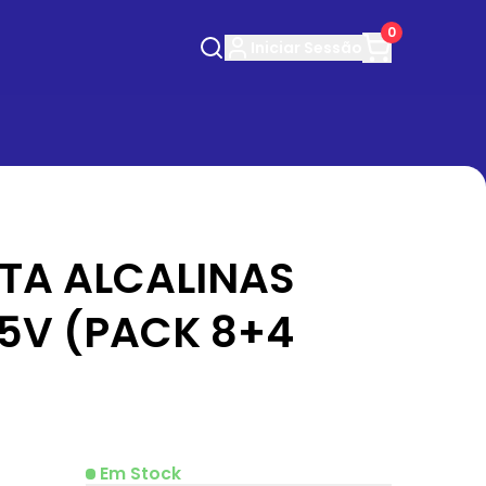
0
Iniciar
Sessão
RTA ALCALINAS
.5V (PACK 8+4
Em Stock