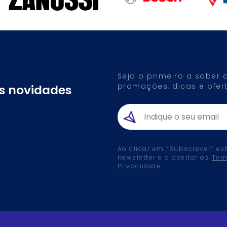
Seja o primeiro a saber
promoções, dicas e ofert
as novidades
Ao clicar em “Subscrever” es
newsletter e a aceitar os
Ter
Privacidade
.