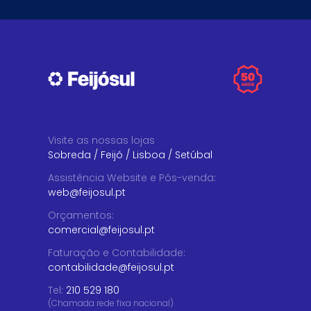
Visite as nossas lojas
Sobreda
/
Feijó
/
Lisboa
/
Setúbal
Assistência Website e Pós-venda
:
web@feijosul.pt
Orçamentos
:
comercial@feijosul.pt
Faturação e Contabilidade
:
contabilidade@feijosul.pt
Tel:
210 529 180
(Chamada rede fixa nacional)