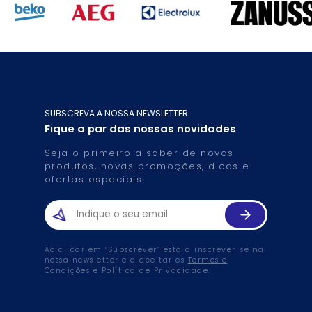
SUBSCREVA A NOSSA NEWSLETTER
Fique a par das nossas novidades
Seja o primeiro a saber de novos
produtos, novas promoções, dicas e
ofertas especiais.
Ao clicar em “Subscrever” está a inscrever-se na
nossa newsletter e a aceitar os
Termos e
Condições
e
Política de Privacidade
.