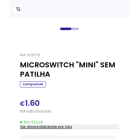
Ref.
023273
MICROSWITCH "MINI" SEM
PATILHA
Compatível
1.60
€
IVA
não
incluído
Em Stock
Ver disponibilidade por loja