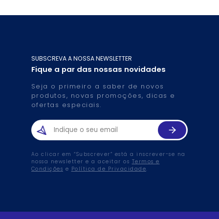
SUBSCREVA A NOSSA NEWSLETTER
Fique a par das nossas novidades
Seja o primeiro a saber de novos
produtos, novas promoções, dicas e
ofertas especiais.
Ao clicar em “Subscrever” está a inscrever-se na
nossa newsletter e a aceitar os
Termos e
Condições
e
Política de Privacidade
.