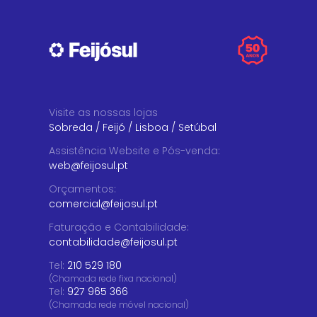
Visite as nossas lojas
Sobreda
/
Feijó
/
Lisboa
/
Setúbal
Assistência Website e Pós-venda
:
web@feijosul.pt
Orçamentos
:
comercial@feijosul.pt
Faturação e Contabilidade
:
contabilidade@feijosul.pt
Tel:
210 529 180
(Chamada rede fixa nacional)
Tel:
927 965 366
(Chamada rede móvel nacional)