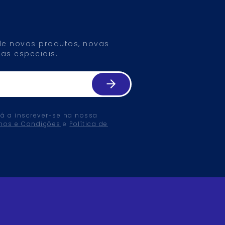
 de novos produtos, novas
as especiais.
tá a inscrever-se na nossa
mos e Condições
e
Política de