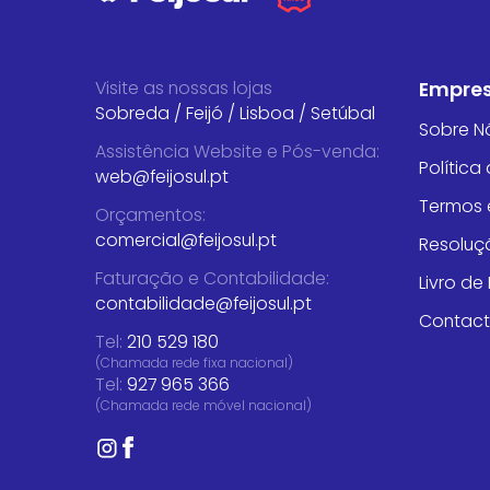
Visite as nossas lojas
Empre
Sobreda
/
Feijó
/
Lisboa
/
Setúbal
Sobre N
Assistência Website e Pós-venda
:
Política
web@feijosul.pt
Termos 
Orçamentos
:
comercial@feijosul.pt
Resoluçã
Faturação e Contabilidade
:
Livro d
contabilidade@feijosul.pt
Contac
Tel:
210 529 180
(Chamada rede fixa nacional)
Tel:
927 965 366
(Chamada rede móvel nacional)