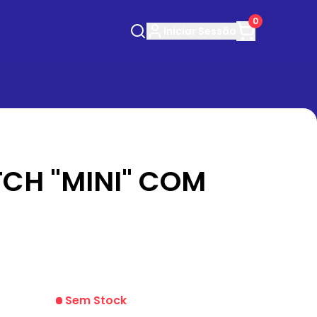
0
Iniciar
Sessão
CH "MINI" COM
Sem Stock