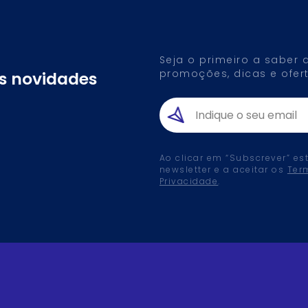
Seja o primeiro a saber
promoções, dicas e ofert
as novidades
Ao clicar em “Subscrever” es
newsletter e a aceitar os
Ter
Privacidade
.