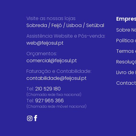
Visite as nossas lojas
Empre
Sobreda
/
Feijó
/
Lisboa
/
Setúbal
Sobre N
Assistência Website e Pós-venda
:
Política
web@feijosul.pt
Termos 
Orçamentos
:
comercial@feijosul.pt
Resoluçã
Faturação e Contabilidade
:
Livro d
contabilidade@feijosul.pt
Contac
Tel:
210 529 180
(Chamada rede fixa nacional)
Tel:
927 965 366
(Chamada rede móvel nacional)