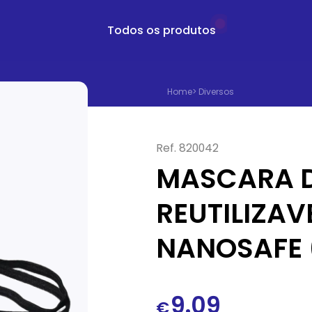
Todos os produtos
Home
>
Diversos
Ref.
820042
MASCARA 
REUTILIZAV
NANOSAFE 
9.09
€