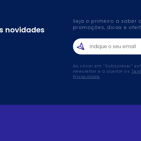
Seja o primeiro a saber
promoções, dicas e ofert
as novidades
Ao clicar em “Subscrever” es
newsletter e a aceitar os
Ter
Privacidade
.