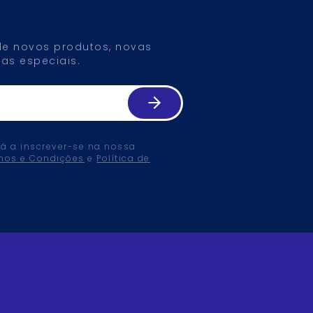
 de novos produtos, novas
as especiais.
tá a inscrever-se na nossa
mos e Condições
e
Política de