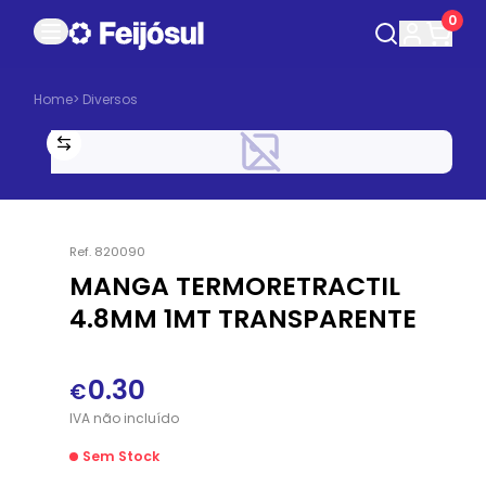
0
Home
>
Diversos
Ref.
820090
MANGA TERMORETRACTIL
4.8MM 1MT TRANSPARENTE
0.30
€
IVA
não
incluído
Sem Stock