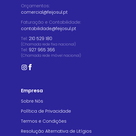
Orçamentos
:
comercial@feijosul.pt
Faturação e Contabilidade
:
contabilidade@feijosul.pt
Tel:
210 529 180
(Chamada rede fixa nacional)
Tel:
927 965 366
(Chamada rede móvel nacional)
Empresa
Sobre Nós
Política de Privacidade
Termos e Condições
Resolução Alternativa de Litígios