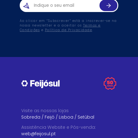
Ao clicar em “Subscrever” está a inscrever-se na
nossa newsletter e a aceitar os
Termos e
Condições
e
Política de Privacidade
.
Visite as nossas lojas
Sobreda
/
Feijó
/
Lisboa
/
Setúbal
Assistência Website e Pós-venda
:
web@feijosul.pt