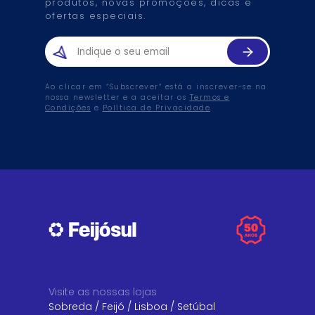
produtos, novas promoções, dicas e
ofertas especiais.
Ao clicar em “Subscrever” está a inscrever-se na
nossa newsletter e a aceitar os
Termos e
Condições
e
Política de Privacidade
.
Visite as nossas lojas
Sobreda
/
Feijó
/
Lisboa
/
Setúbal