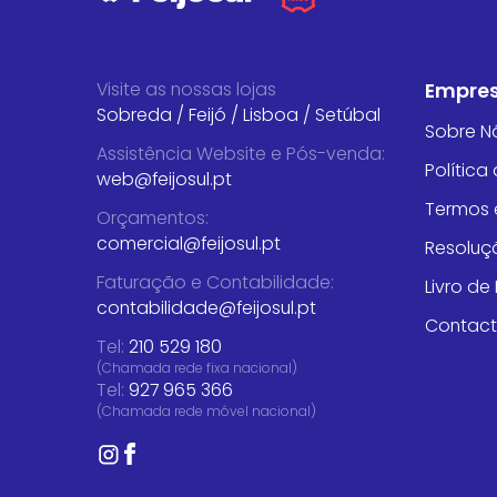
Visite as nossas lojas
Empre
Sobreda
/
Feijó
/
Lisboa
/
Setúbal
Sobre N
Assistência Website e Pós-venda
:
Política
web@feijosul.pt
Termos 
Orçamentos
:
comercial@feijosul.pt
Resoluçã
Faturação e Contabilidade
:
Livro d
contabilidade@feijosul.pt
Contac
Tel:
210 529 180
(Chamada rede fixa nacional)
Tel:
927 965 366
(Chamada rede móvel nacional)