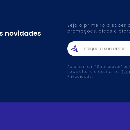
Seja o primeiro a saber
promoções, dicas e ofert
as novidades
Ao clicar em “Subscrever” es
newsletter e a aceitar os
Ter
Privacidade
.