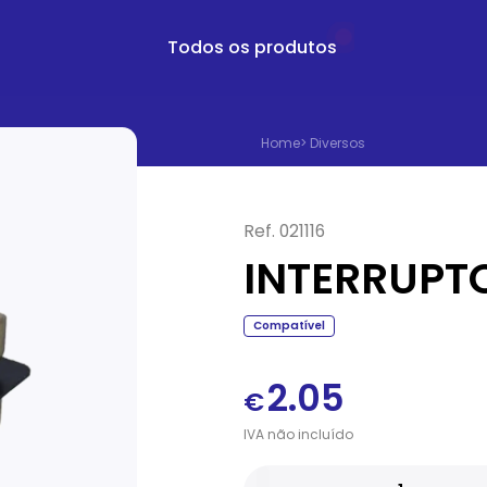
Todos os produtos
Home
>
Diversos
Ref.
021116
INTERRUPT
Compatível
2.05
€
IVA
não
incluído