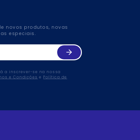
 de novos produtos, novas
as especiais.
tá a inscrever-se na nossa
mos e Condições
e
Política de