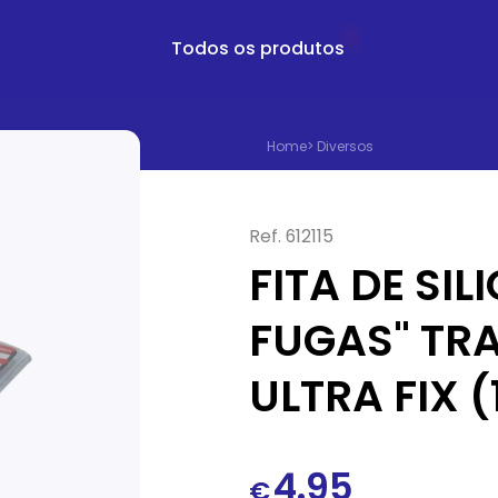
Todos os produtos
Home
>
Diversos
Ref.
612115
FITA DE SI
FUGAS" TR
ULTRA FIX (
4.95
€