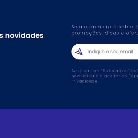
Seja o primeiro a saber
promoções, dicas e ofert
as novidades
Ao clicar em “Subscrever” es
newsletter e a aceitar os
Ter
Privacidade
.