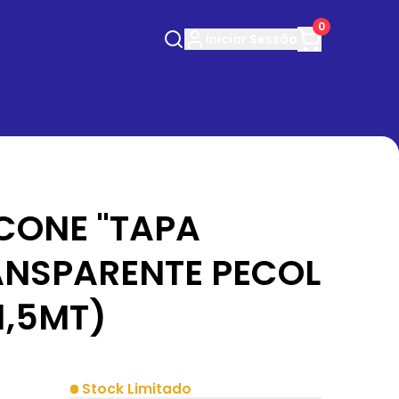
0
Iniciar
Sessão
LICONE "TAPA
ANSPARENTE PECOL
1,5MT)
Stock Limitado