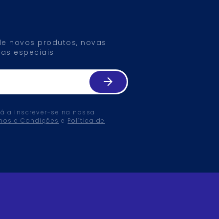
 de novos produtos, novas
as especiais.
tá a inscrever-se na nossa
mos e Condições
e
Política de