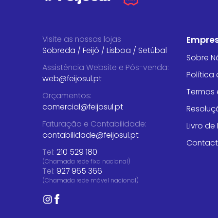
Visite as nossas lojas
Empre
Sobreda
/
Feijó
/
Lisboa
/
Setúbal
Sobre N
Assistência Website e Pós-venda
:
Política
web@feijosul.pt
Termos 
Orçamentos
:
comercial@feijosul.pt
Resoluçã
Faturação e Contabilidade
:
Livro d
contabilidade@feijosul.pt
Contac
Tel:
210 529 180
(Chamada rede fixa nacional)
Tel:
927 965 366
(Chamada rede móvel nacional)