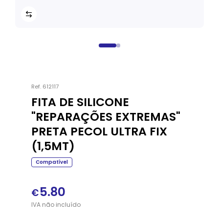
Ref.
612117
FITA DE SILICONE
"REPARAÇÕES EXTREMAS"
PRETA PECOL ULTRA FIX
(1,5MT)
Compatível
5.80
€
IVA
não
incluído