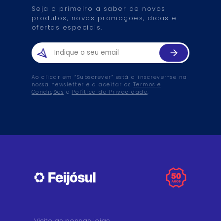
Seja o primeiro a saber de novos
produtos, novas promoções, dicas e
ofertas especiais.
Ao clicar em “Subscrever” está a inscrever-se na
nossa newsletter e a aceitar os
Termos e
Condições
e
Política de Privacidade
.