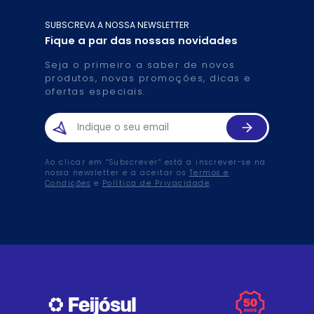
SUBSCREVA A NOSSA NEWSLETTER
Fique a par das nossas novidades
Seja o primeiro a saber de novos
produtos, novas promoções, dicas e
ofertas especiais.
Ao clicar em “Subscrever” está a inscrever-se na
nossa newsletter e a aceitar os
Termos e
Condições
e
Política de Privacidade
.