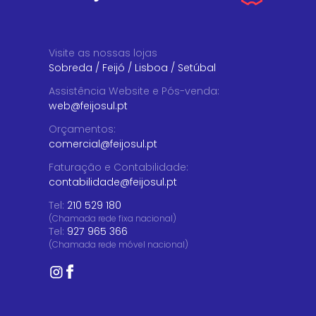
Visite as nossas lojas
Sobreda
/
Feijó
/
Lisboa
/
Setúbal
Assistência Website e Pós-venda
:
web@feijosul.pt
Orçamentos
:
comercial@feijosul.pt
Faturação e Contabilidade
:
contabilidade@feijosul.pt
Tel:
210 529 180
(Chamada rede fixa nacional)
Tel:
927 965 366
(Chamada rede móvel nacional)