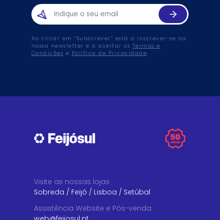
Ao clicar em “Subscrever” está a inscrever-se na
nossa newsletter e a aceitar os
Termos e
Condições
e
Política de Privacidade
.
Visite as nossas lojas
Sobreda
/
Feijó
/
Lisboa
/
Setúbal
Assistência Website e Pós-venda
:
web@feijosul.pt