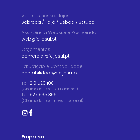
Visite as nossas lojas
Sobreda
/
Feijó
/
Lisboa
/
Setúbal
Assistência Website e Pós-venda
:
web@feijosul.pt
Orçamentos
:
comercial@feijosul.pt
Faturação e Contabilidade
:
contabilidade@feijosul.pt
Tel:
210 529 180
(Chamada rede fixa nacional)
Tel:
927 965 366
(Chamada rede móvel nacional)
Empresa