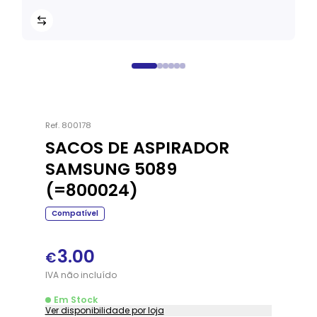
Ref.
800178
SACOS DE ASPIRADOR
SAMSUNG 5089
(=800024)
Compatível
3.00
€
IVA
não
incluído
Em Stock
Ver disponibilidade por loja