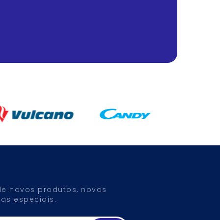
 de novos produtos, novas
as especiais.