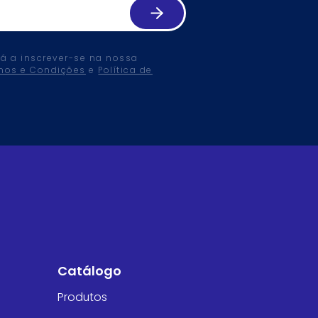
tá a inscrever-se na nossa
mos e Condições
e
Política de
Catálogo
Produtos