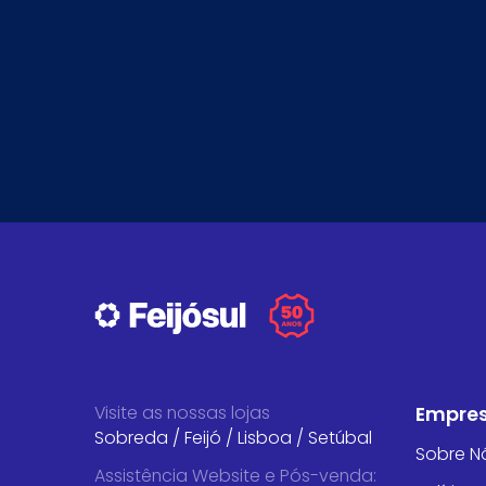
Visite as nossas lojas
Empre
Sobreda
/
Feijó
/
Lisboa
/
Setúbal
Sobre N
Assistência Website e Pós-venda
: