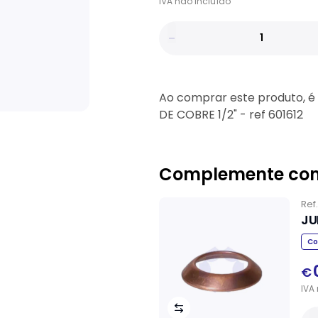
IVA
não
incluído
Ao comprar este produto, é
DE COBRE 1/2" - ref 601612
Complemente co
Ref
JU
Co
€
IVA