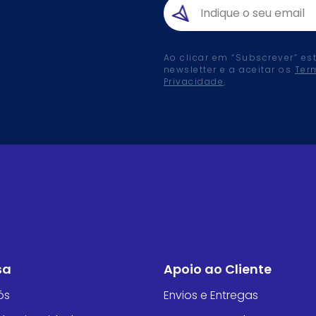
Ao clicar em “Subscrever” es
newsletter e a aceitar os
Ter
Privacidade
.
sa
Apoio ao Cliente
ós
Envios e Entregas