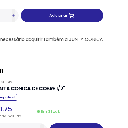
Adicionar
 necessário adquirir também a JUNTA CONICA
m
.
601612
NTA CONICA DE COBRE 1/2"
mpatível
0.75
Em Stock
não
incluído