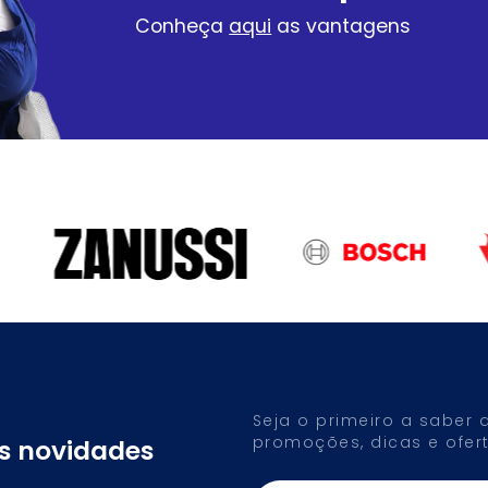
Conheça
aqui
as vantagens
Seja o primeiro a saber
promoções, dicas e ofert
as novidades