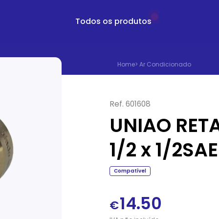
Todos os produtos
Home
>
Ar Condicionado
Ref.
601608
UNIAO RETA
1/2 x 1/2SAE
Compatível
14.50
€