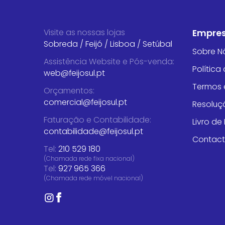
Visite as nossas lojas
Empre
Sobreda
/
Feijó
/
Lisboa
/
Setúbal
Sobre N
Assistência Website e Pós-venda
:
Política
web@feijosul.pt
Termos 
Orçamentos
:
comercial@feijosul.pt
Resoluçã
Faturação e Contabilidade
:
Livro d
contabilidade@feijosul.pt
Contac
Tel:
210 529 180
(Chamada rede fixa nacional)
Tel:
927 965 366
(Chamada rede móvel nacional)