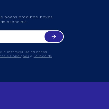
 de novos produtos, novas
as especiais.
tá a inscrever-se na nossa
mos e Condições
e
Política de