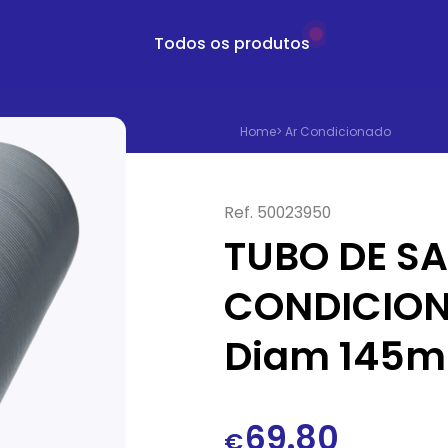
Todos os produtos
Home
>
Ar Condicionado
Ref.
50023950
TUBO DE SA
CONDICION
Diam 145
69.80
€