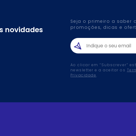
Seja o primeiro a saber
promoções, dicas e ofert
as novidades
Ao clicar em “Subscrever” es
newsletter e a aceitar os
Ter
Privacidade
.