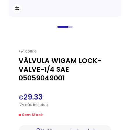
Ref.
601516
VÁLVULA WIGAM LOCK-
VALVE-1/4 SAE
05059049001
29.33
€
IVA
não
incluído
Sem Stock