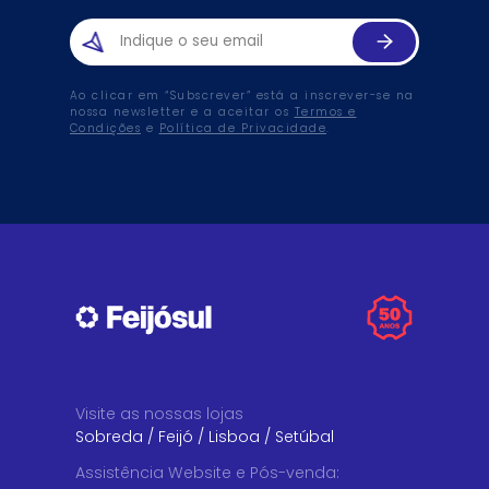
Ao clicar em “Subscrever” está a inscrever-se na
nossa newsletter e a aceitar os
Termos e
Condições
e
Política de Privacidade
.
Visite as nossas lojas
Sobreda
/
Feijó
/
Lisboa
/
Setúbal
Assistência Website e Pós-venda
: