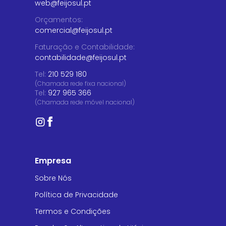
web@feijosul.pt
Orçamentos
:
comercial@feijosul.pt
Faturação e Contabilidade
:
contabilidade@feijosul.pt
Tel:
210 529 180
(Chamada rede fixa nacional)
Tel:
927 965 366
(Chamada rede móvel nacional)
Empresa
Sobre Nós
Política de Privacidade
Termos e Condições