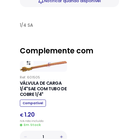
Notificar
quando disponível
1/4 SA
Complemente com
Ref.
601505
VÁLVULA DE CARGA
1/4"SAE COM TUBO DE
COBRE 1/4"
Compatível
1.20
€
IVA
não
incluído
Em Stock