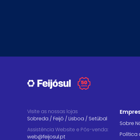
Visite as nossas lojas
Empre
Sobreda
/
Feijó
/
Lisboa
/
Setúbal
Sobre N
Assistência Website e Pós-venda
:
Política
web@feijosul.pt