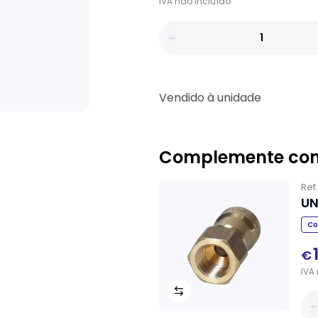
IVA
não
incluído
Vendido à unidade
Complemente co
Ref
UN
Co
€
IVA