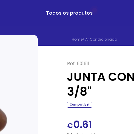
Todos os produtos
Home
>
Ar Condicionado
Ref.
601611
JUNTA CON
3/8"
Compatível
0.61
€