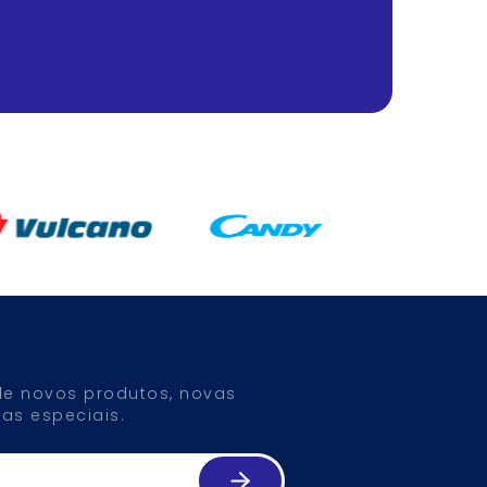
 de novos produtos, novas
as especiais.