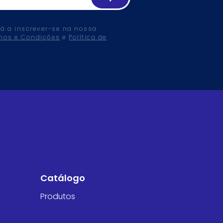
tá a inscrever-se na nossa
mos e Condições
e
Política de
Catálogo
Produtos