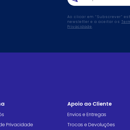
Ao clicar em “Subscrever” es
newsletter e a aceitar os
Ter
Privacidade
.
sa
Apoio ao Cliente
ós
Envios e Entregas
 de Privacidade
Trocas e Devoluções