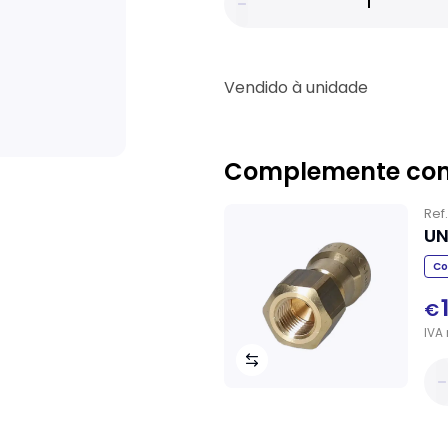
Vendido à unidade
Complemente co
Ref
UN
Co
€
IVA