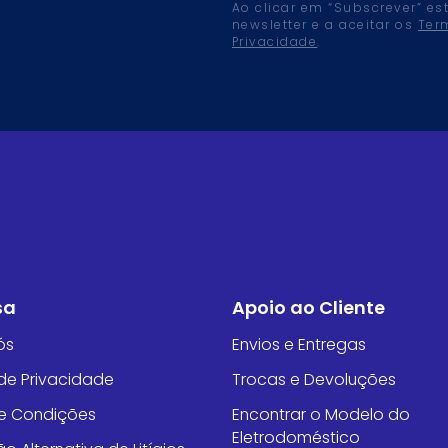
Ao clicar em “Subscrever” es
newsletter e a aceitar os
Ter
Privacidade
.
sa
Apoio ao Cliente
ós
Envios e Entregas
 de Privacidade
Trocas e Devoluções
e Condições
Encontrar o Modelo do
Eletrodoméstico