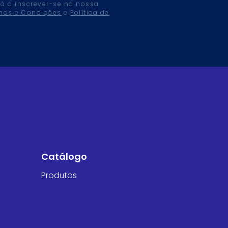
tá a inscrever-se na nossa
mos e Condições
e
Política de
Catálogo
Produtos