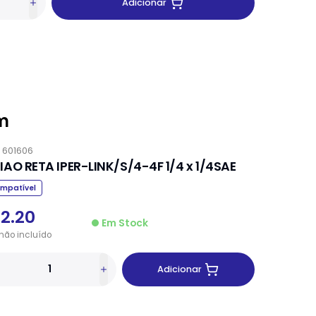
Adicionar
m
.
601606
IAO RETA IPER-LINK/S/4-4F 1/4 x 1/4SAE
mpatível
12.20
Em Stock
não
incluído
Adicionar