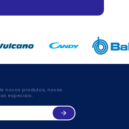
 de novos produtos, novas
as especiais.