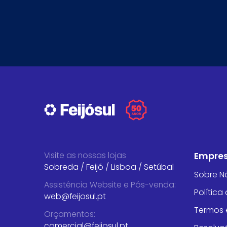
Visite as nossas lojas
Empre
Sobreda
/
Feijó
/
Lisboa
/
Setúbal
Sobre N
Assistência Website e Pós-venda
:
Política
web@feijosul.pt
Termos 
Orçamentos
:
comercial@feijosul.pt