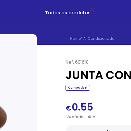
Todos os produtos
Home
>
Ar Condicionado
Ref.
601610
JUNTA CONI
Compatível
0.55
€
IVA
não
incluído